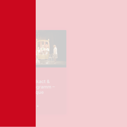
Barock Walkact &
Bühnenprogramm –
Show Baroque
WEITERLESEN »