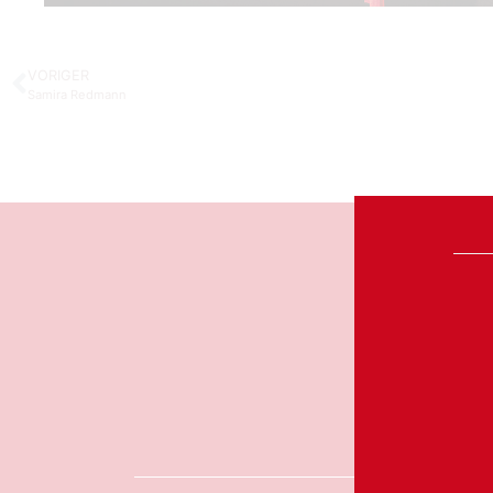
VORIGER
Samira Redmann
Manuel
Alt-
D-