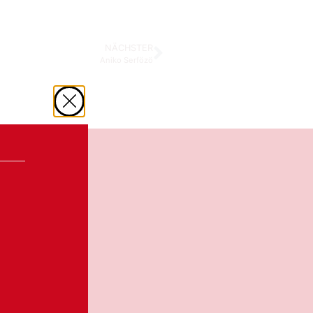
NÄCHSTER
Aniko Serfözö
e