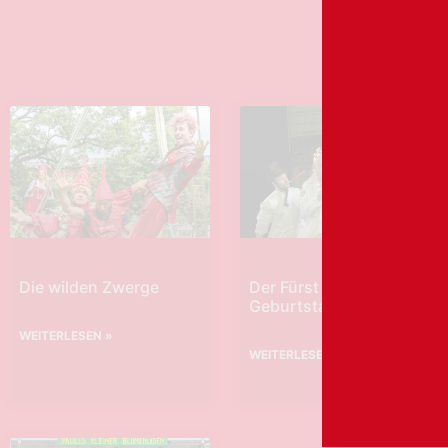
Die wilden Zwerge
Der Fürst hat
Geburtstag
WEITERLESEN »
WEITERLESEN »