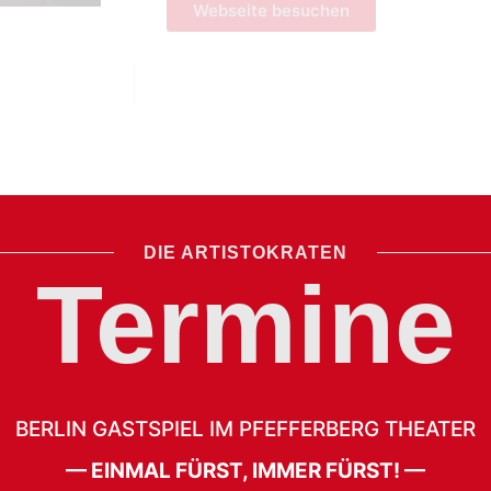
Webseite besuchen
Management / Booking
DIE ARTISTOKRATEN
Termine
a Castronari
Mobil: +49 179 202 77 85
Hermsdorf 9A
E-Mail:
castronari@artistokraten.de
13467 Berlin
E-Mail Martin :
martin@artistokraten.d
BERLIN GASTSPIEL IM PFEFFERBERG THEATER
— EINMAL FÜRST, IMMER FÜRST! —