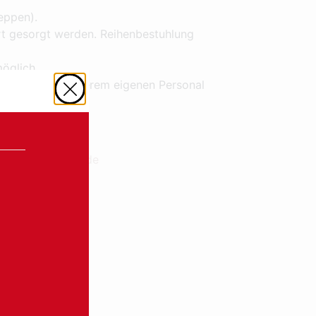
eppen).
Ort gesorgt werden. Reihenbestuhlung
öglich.
s findet mit unserem eigenen Personal
n@artistokraten.de