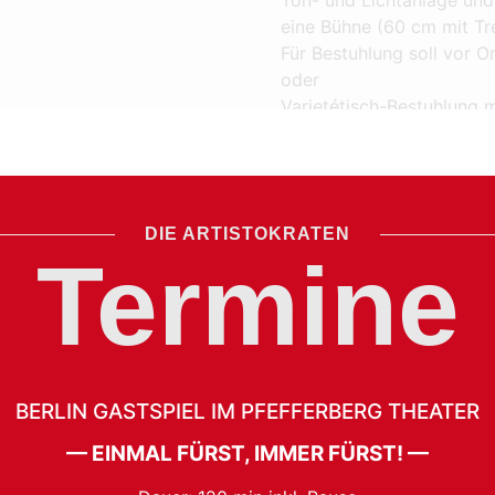
eine Bühne (60 cm mit Tr
Für Bestuhlung soll vor 
oder
Varietétisch-Bestuhlung m
Auf- und Abbau des Zelte
statt.
Kontakt Anmietung Zelt:
DIE ARTISTOKRATEN
Martin van Bracht:
marti
Termine
BERLIN GASTSPIEL IM PFEFFERBERG THEATER
— EINMAL FÜRST, IMMER FÜRST! —