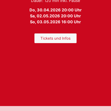
Dauer: 120 min inkl. Pause
Do, 30.04.2026 20:00 Uhr
Sa, 02.05.2026 20:00 Uhr
So, 03.05.2026 16:00 Uhr
Tickets und Infos
Management / Booking
a Castronari
Mobil: +49 179 202 77 85
Hermsdorf 9A
E-Mail:
castronari@artistokraten.de
13467 Berlin
E-Mail Martin :
martin@artistokraten.d