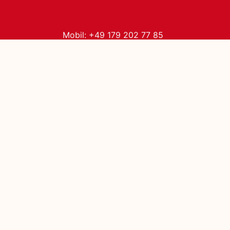
Mobil: +49 179 202 77 85
E-Mail:
castronari@artistokraten.de
E-Mail Martin :
martin@artistokraten.de
Aktuelle Produktionen